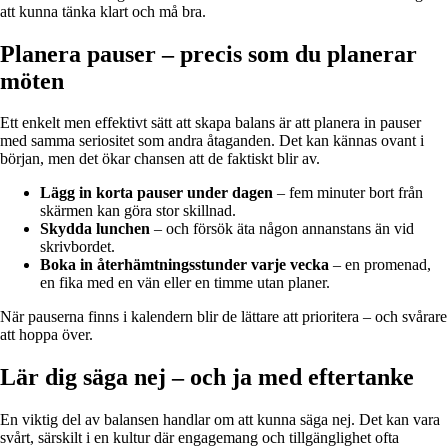
att kunna tänka klart och må bra.
Planera pauser – precis som du planerar
möten
Ett enkelt men effektivt sätt att skapa balans är att planera in pauser
med samma seriositet som andra åtaganden. Det kan kännas ovant i
början, men det ökar chansen att de faktiskt blir av.
Lägg in korta pauser under dagen
– fem minuter bort från
skärmen kan göra stor skillnad.
Skydda lunchen
– och försök äta någon annanstans än vid
skrivbordet.
Boka in återhämtningsstunder varje vecka
– en promenad,
en fika med en vän eller en timme utan planer.
När pauserna finns i kalendern blir de lättare att prioritera – och svårare
att hoppa över.
Lär dig säga nej – och ja med eftertanke
En viktig del av balansen handlar om att kunna säga nej. Det kan vara
svårt, särskilt i en kultur där engagemang och tillgänglighet ofta