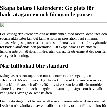
Skapa balans i kalendern: Ge plats för
både åtaganden och förnyande pauser
I en vardag där kalendern ofta är fulltecknad med möten, deadlines och
sociala aktiviteter kan det kännas som en prestation i sig att hinna
andas. Men just pauserna – de små stunderna av stillhet – är avgörande
för både välmående och prestation. Att skapa balans i kalendern
handlar inte om att göra mindre, utan om att ge utrymme åt det som ger
energi och mening.
När fullbokad blir standard
Många av oss förknippar en full kalender med framgång och
effektivitet. Men när varje dag blir en kamp mot klockan riskerar vi att
tappa både fokus och glädje. Ständig stress kan leda till sömnproblem,
sämre koncentration och i längden utmattning – något som blivit allt
vanligare i Sverige de senaste åren.
Det första steget mot balans är att inse att pauser inte är slöseri med tid.
De är en nödvändig del av ett hållbart arbetsliv och en förutsättning för