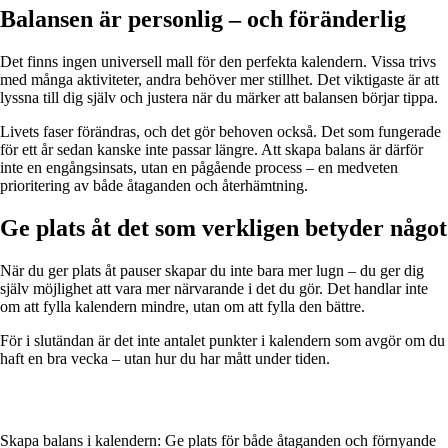
Balansen är personlig – och föränderlig
Det finns ingen universell mall för den perfekta kalendern. Vissa trivs
med många aktiviteter, andra behöver mer stillhet. Det viktigaste är att
lyssna till dig själv och justera när du märker att balansen börjar tippa.
Livets faser förändras, och det gör behoven också. Det som fungerade
för ett år sedan kanske inte passar längre. Att skapa balans är därför
inte en engångsinsats, utan en pågående process – en medveten
prioritering av både åtaganden och återhämtning.
Ge plats åt det som verkligen betyder något
När du ger plats åt pauser skapar du inte bara mer lugn – du ger dig
själv möjlighet att vara mer närvarande i det du gör. Det handlar inte
om att fylla kalendern mindre, utan om att fylla den bättre.
För i slutändan är det inte antalet punkter i kalendern som avgör om du
haft en bra vecka – utan hur du har mått under tiden.
Skapa balans i kalendern: Ge plats för både åtaganden och förnyande