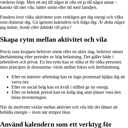
värderas högt. Men ett nej till något är ofta ett ja till något annat –
kanske till mer vila, bättre sömn eller tid med familjen.
Fundera över vilka aktiviteter som verkligen ger dig energi och vilka
som dränerar dig. Gå igenom kalendern och fråga dig:
Är detta något
jag måste, borde eller faktiskt vill göra?
Skapa rytm mellan aktivitet och vila
Precis som kroppen behöver sömn efter en aktiv dag, behöver sinnet
återhämtning efter perioder av hög belastning. Det gäller både i
arbetslivet och privat. En bra rytm kan se olika ut för olika personer,
men principen är densamma: växla mellan fokus och återhämtning.
Efter en intensiv arbetsdag kan en lugn promenad hjälpa dig att
varva ner.
Efter en social helg kan en kväll i stillhet ge ny energi.
Efter en hektisk period kan en ledig dag utan planer vara den
bästa investeringen.
När du medvetet växlar mellan aktivitet och vila blir det lättare att
behålla energin – även när tempot ökar.
Använd kalendern som ett verktyg för