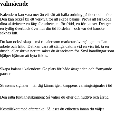
välmående
Kalendern kan vara mer än ett sätt att hålla ordning på tider och möten.
Den kan också bli ett verktyg för att skapa balans. Prova att färgkoda
dina aktiviteter: en färg för arbete, en för fritid, en för pauser. Det ger
en tydlig överblick över hur din tid fördelas – och var det kanske
saknas luft.
Du kan också skapa små ritualer som markerar övergången mellan
arbete och fritid. Det kan vara att stänga datorn vid en viss tid, ta en
dusch, eller skriva ner tre saker du är tacksam för. Små handlingar som
hjälper hjärnan att byta fokus.
Skapa balans i kalendern: Ge plats för både åtaganden och förnyande
pauser
Stressens signaler – lär dig känna igen kroppens varningssignaler i tid
Den rätta fuktighetskrämen: Så väljer du efter din hudtyp och årstid
Kosttillskott med eftertanke: Så läser du etiketten innan du väljer