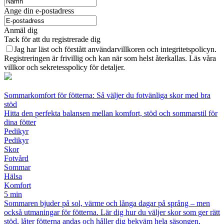
Ange din e-postadress
Anmäl dig
Tack för att du registrerade dig
Jag har läst och förstått användarvillkoren och integritetspolicyn.
Registreringen är frivillig och kan när som helst återkallas. Läs våra
villkor och sekretesspolicy för detaljer.
Sommarkomfort för fötterna: Så väljer du fotvänliga skor med bra
stöd
Hitta den perfekta balansen mellan komfort, stöd och sommarstil för
dina fötter
Pedikyr
Pedikyr
Skor
Fotvård
Sommar
Hälsa
Komfort
5 min
Sommaren bjuder på sol, värme och långa dagar på språng – men
också utmaningar för fötterna. Lär dig hur du väljer skor som ger rätt
stöd, låter fötterna andas och håller dig bekväm hela säsongen,