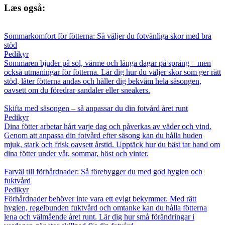
Læs også:
Sommarkomfort för fötterna: Så väljer du fotvänliga skor med bra
stöd
Pedikyr
Sommaren bjuder på sol, värme och långa dagar på språng – men
också utmaningar för fötterna. Lär dig hur du väljer skor som ger rätt
stöd, låter fötterna andas och håller dig bekväm hela säsongen,
oavsett om du föredrar sandaler eller sneakers.
Skifta med säsongen – så anpassar du din fotvård året runt
Pedikyr
Dina fötter arbetar hårt varje dag och påverkas av väder och vind.
Genom att anpassa din fotvård efter säsong kan du hålla huden
mjuk, stark och frisk oavsett årstid. Upptäck hur du bäst tar hand om
dina fötter under vår, sommar, höst och vinter.
Farväl till förhårdnader: Så förebygger du med god hygien och
fuktvård
Pedikyr
Förhårdnader behöver inte vara ett evigt bekymmer. Med rätt
hygien, regelbunden fuktvård och omtanke kan du hålla fötterna
lena och välmående året runt. Lär dig hur små förändringar i