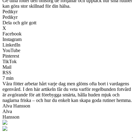
Ge dina fötter den omsorg de förtjänar och upptäck hur små rutiner
kan göra stor skillnad för din hälsa.
Pedikyr
Pedikyr
Dela och gör gott
X
Facebook
Instagram
LinkedIn
YouTube
Pinterest
TikTok
Mail
RSS
7 min
Våra fötter arbetar hårt varje dag men glöms ofta bort i vardagens
egenvård. I den här artikeln får du veta varför regelbunden fotvård
är avgörande för att förebygga smärta, hålla huden mjuk och
naglarna friska – och hur du enkelt kan skapa goda rutiner hemma.
Alva Hansson
Alva
Hansson