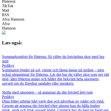
Pinterest
TikTok
Mail
RSS
Alva Hansson
Alva
Hansson
Læs også:
Sommarkomfort för fötterna: Så väljer du fotvänliga skor med bra
stöd
Pedikyr
Sommaren bjuder på sol, värme och långa dagar på språng – men
också utmaningar för fötterna. Lär dig hur du väljer skor som ger rätt
stöd, låter fötterna andas och håller dig bekväm hela säsongen,
oavsett om du föredrar sandaler eller sneakers.
Skifta med säsongen – så anpassar du din fotvård året runt
Pedikyr
Dina fötter arbetar hårt varje dag och påverkas av väder och vind.
Genom att anpassa din fotvård efter säsong kan du hålla huden
mjuk, stark och frisk oavsett årstid. Upptäck hur du bäst tar hand om