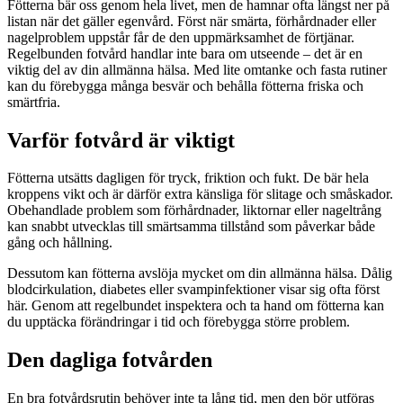
Fötterna bär oss genom hela livet, men de hamnar ofta längst ner på
listan när det gäller egenvård. Först när smärta, förhårdnader eller
nagelproblem uppstår får de den uppmärksamhet de förtjänar.
Regelbunden fotvård handlar inte bara om utseende – det är en
viktig del av din allmänna hälsa. Med lite omtanke och fasta rutiner
kan du förebygga många besvär och behålla fötterna friska och
smärtfria.
Varför fotvård är viktigt
Fötterna utsätts dagligen för tryck, friktion och fukt. De bär hela
kroppens vikt och är därför extra känsliga för slitage och småskador.
Obehandlade problem som förhårdnader, liktornar eller nageltrång
kan snabbt utvecklas till smärtsamma tillstånd som påverkar både
gång och hållning.
Dessutom kan fötterna avslöja mycket om din allmänna hälsa. Dålig
blodcirkulation, diabetes eller svampinfektioner visar sig ofta först
här. Genom att regelbundet inspektera och ta hand om fötterna kan
du upptäcka förändringar i tid och förebygga större problem.
Den dagliga fotvården
En bra fotvårdsrutin behöver inte ta lång tid, men den bör utföras