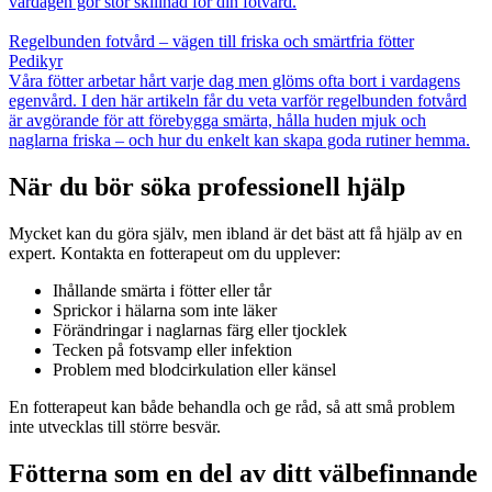
vardagen gör stor skillnad för din fotvård.
Regelbunden fotvård – vägen till friska och smärtfria fötter
Pedikyr
Våra fötter arbetar hårt varje dag men glöms ofta bort i vardagens
egenvård. I den här artikeln får du veta varför regelbunden fotvård
är avgörande för att förebygga smärta, hålla huden mjuk och
naglarna friska – och hur du enkelt kan skapa goda rutiner hemma.
När du bör söka professionell hjälp
Mycket kan du göra själv, men ibland är det bäst att få hjälp av en
expert. Kontakta en fotterapeut om du upplever:
Ihållande smärta i fötter eller tår
Sprickor i hälarna som inte läker
Förändringar i naglarnas färg eller tjocklek
Tecken på fotsvamp eller infektion
Problem med blodcirkulation eller känsel
En fotterapeut kan både behandla och ge råd, så att små problem
inte utvecklas till större besvär.
Fötterna som en del av ditt välbefinnande