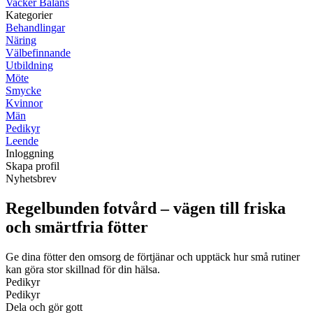
Vacker Balans
Kategorier
Behandlingar
Näring
Välbefinnande
Utbildning
Möte
Smycke
Kvinnor
Män
Pedikyr
Leende
Inloggning
Skapa profil
Nyhetsbrev
Regelbunden fotvård – vägen till friska
och smärtfria fötter
Ge dina fötter den omsorg de förtjänar och upptäck hur små rutiner
kan göra stor skillnad för din hälsa.
Pedikyr
Pedikyr
Dela och gör gott