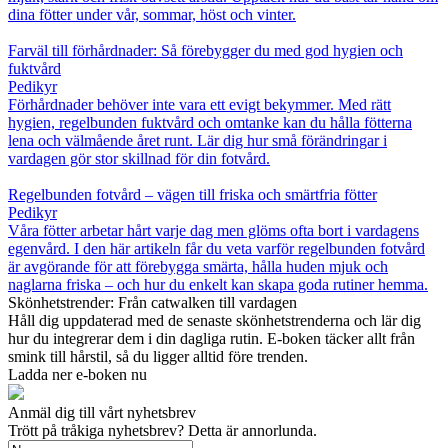
dina fötter under vår, sommar, höst och vinter.
Farväl till förhårdnader: Så förebygger du med god hygien och
fuktvård
Pedikyr
Förhårdnader behöver inte vara ett evigt bekymmer. Med rätt
hygien, regelbunden fuktvård och omtanke kan du hålla fötterna
lena och välmående året runt. Lär dig hur små förändringar i
vardagen gör stor skillnad för din fotvård.
Regelbunden fotvård – vägen till friska och smärtfria fötter
Pedikyr
Våra fötter arbetar hårt varje dag men glöms ofta bort i vardagens
egenvård. I den här artikeln får du veta varför regelbunden fotvård
är avgörande för att förebygga smärta, hålla huden mjuk och
naglarna friska – och hur du enkelt kan skapa goda rutiner hemma.
Skönhetstrender: Från catwalken till vardagen
Håll dig uppdaterad med de senaste skönhetstrenderna och lär dig
hur du integrerar dem i din dagliga rutin. E-boken täcker allt från
smink till hårstil, så du ligger alltid före trenden.
Ladda ner e-boken nu
Anmäl dig till vårt nyhetsbrev
Trött på tråkiga nyhetsbrev? Detta är annorlunda.