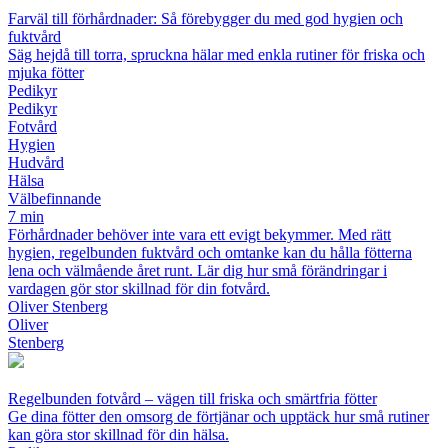
Farväl till förhårdnader: Så förebygger du med god hygien och
fuktvård
Säg hejdå till torra, spruckna hälar med enkla rutiner för friska och
mjuka fötter
Pedikyr
Pedikyr
Fotvård
Hygien
Hudvård
Hälsa
Välbefinnande
7 min
Förhårdnader behöver inte vara ett evigt bekymmer. Med rätt
hygien, regelbunden fuktvård och omtanke kan du hålla fötterna
lena och välmående året runt. Lär dig hur små förändringar i
vardagen gör stor skillnad för din fotvård.
Oliver Stenberg
Oliver
Stenberg
Regelbunden fotvård – vägen till friska och smärtfria fötter
Ge dina fötter den omsorg de förtjänar och upptäck hur små rutiner
kan göra stor skillnad för din hälsa.