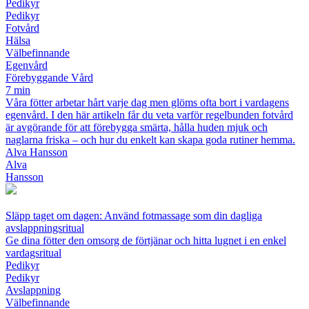
Pedikyr
Pedikyr
Fotvård
Hälsa
Välbefinnande
Egenvård
Förebyggande Vård
7 min
Våra fötter arbetar hårt varje dag men glöms ofta bort i vardagens
egenvård. I den här artikeln får du veta varför regelbunden fotvård
är avgörande för att förebygga smärta, hålla huden mjuk och
naglarna friska – och hur du enkelt kan skapa goda rutiner hemma.
Alva Hansson
Alva
Hansson
Släpp taget om dagen: Använd fotmassage som din dagliga
avslappningsritual
Ge dina fötter den omsorg de förtjänar och hitta lugnet i en enkel
vardagsritual
Pedikyr
Pedikyr
Avslappning
Välbefinnande