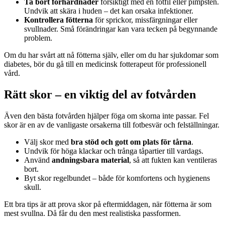
Ta bort förhårdnader
försiktigt med en fotfil eller pimpsten.
Undvik att skära i huden – det kan orsaka infektioner.
Kontrollera fötterna
för sprickor, missfärgningar eller
svullnader. Små förändringar kan vara tecken på begynnande
problem.
Om du har svårt att nå fötterna själv, eller om du har sjukdomar som
diabetes, bör du gå till en medicinsk fotterapeut för professionell
vård.
Rätt skor – en viktig del av fotvården
Även den bästa fotvården hjälper föga om skorna inte passar. Fel
skor är en av de vanligaste orsakerna till fotbesvär och felställningar.
Välj skor med
bra stöd och gott om plats för tårna
.
Undvik för höga klackar och trånga tåpartier till vardags.
Använd
andningsbara material
, så att fukten kan ventileras
bort.
Byt skor regelbundet – både för komfortens och hygienens
skull.
Ett bra tips är att prova skor på eftermiddagen, när fötterna är som
mest svullna. Då får du den mest realistiska passformen.