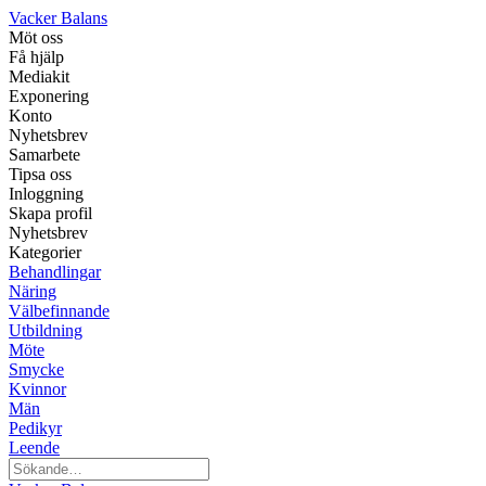
Vacker Balans
Möt oss
Få hjälp
Mediakit
Exponering
Konto
Nyhetsbrev
Samarbete
Tipsa oss
Inloggning
Skapa profil
Nyhetsbrev
Kategorier
Behandlingar
Näring
Välbefinnande
Utbildning
Möte
Smycke
Kvinnor
Män
Pedikyr
Leende