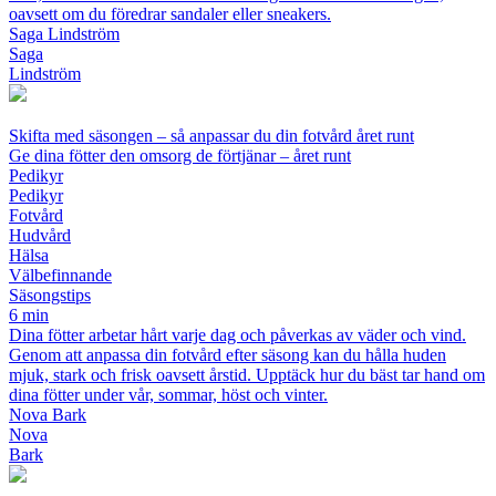
oavsett om du föredrar sandaler eller sneakers.
Saga Lindström
Saga
Lindström
Skifta med säsongen – så anpassar du din fotvård året runt
Ge dina fötter den omsorg de förtjänar – året runt
Pedikyr
Pedikyr
Fotvård
Hudvård
Hälsa
Välbefinnande
Säsongstips
6 min
Dina fötter arbetar hårt varje dag och påverkas av väder och vind.
Genom att anpassa din fotvård efter säsong kan du hålla huden
mjuk, stark och frisk oavsett årstid. Upptäck hur du bäst tar hand om
dina fötter under vår, sommar, höst och vinter.
Nova Bark
Nova
Bark