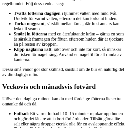
regelbundet. Följ dessa enkla steg:
Tvätta fötterna dagligen
i ljummet vatten med mild tvål.
Undvik för varmt vatten, eftersom det kan torka ut huden.
Torka noggrant
, särskilt mellan tårna, där fukt annars kan
leda till svamp.
Smörj in fötterna
med en återfuktande kräm – gärna en som
är särskilt framtagen för fötter, eftersom huden där är tjockare
än på resten av kroppen.
Klipp naglarna rätt
: rakt över och inte för kort, så minskar
du risken för nageltrång. Använd en nagelfil för att runda av
kanterna.
Dessa små vanor gör stor skillnad, särskilt om de blir en naturlig del
av din dagliga rutin.
Veckovis och månadsvis fotvård
Utöver den dagliga rutinen kan du med fördel ge fötterna lite extra
omtanke då och då.
Fotbad
: Ett varmt fotbad i 10–15 minuter mjukar upp huden
och gör det lättare att ta bort förhårdnader. Tillsätt gärna lite
salt eller några droppar eterisk olja för en avslappnande effekt.