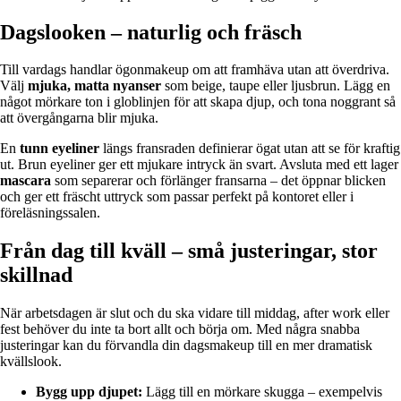
Dagslooken – naturlig och fräsch
Till vardags handlar ögonmakeup om att framhäva utan att överdriva.
Välj
mjuka, matta nyanser
som beige, taupe eller ljusbrun. Lägg en
något mörkare ton i globlinjen för att skapa djup, och tona noggrant så
att övergångarna blir mjuka.
En
tunn eyeliner
längs fransraden definierar ögat utan att se för kraftig
ut. Brun eyeliner ger ett mjukare intryck än svart. Avsluta med ett lager
mascara
som separerar och förlänger fransarna – det öppnar blicken
och ger ett fräscht uttryck som passar perfekt på kontoret eller i
föreläsningssalen.
Från dag till kväll – små justeringar, stor
skillnad
När arbetsdagen är slut och du ska vidare till middag, after work eller
fest behöver du inte ta bort allt och börja om. Med några snabba
justeringar kan du förvandla din dagsmakeup till en mer dramatisk
kvällslook.
Bygg upp djupet:
Lägg till en mörkare skugga – exempelvis