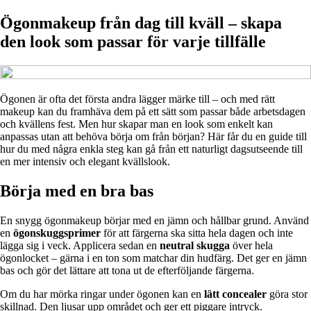
Ögonmakeup från dag till kväll – skapa
den look som passar för varje tillfälle
Ögonen är ofta det första andra lägger märke till – och med rätt
makeup kan du framhäva dem på ett sätt som passar både arbetsdagen
och kvällens fest. Men hur skapar man en look som enkelt kan
anpassas utan att behöva börja om från början? Här får du en guide till
hur du med några enkla steg kan gå från ett naturligt dagsutseende till
en mer intensiv och elegant kvällslook.
Börja med en bra bas
En snygg ögonmakeup börjar med en jämn och hållbar grund. Använd
en
ögonskuggsprimer
för att färgerna ska sitta hela dagen och inte
lägga sig i veck. Applicera sedan en
neutral skugga
över hela
ögonlocket – gärna i en ton som matchar din hudfärg. Det ger en jämn
bas och gör det lättare att tona ut de efterföljande färgerna.
Om du har mörka ringar under ögonen kan en
lätt concealer
göra stor
skillnad. Den ljusar upp området och ger ett piggare intryck.