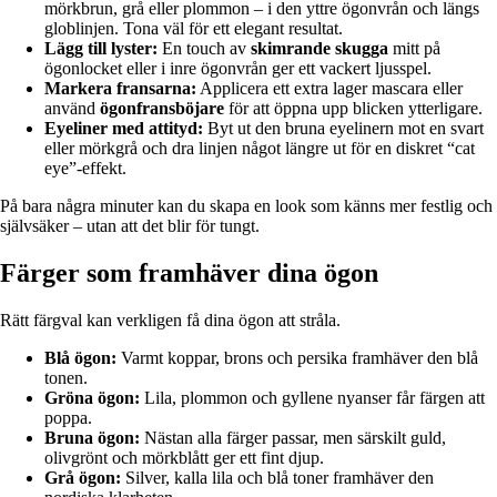
mörkbrun, grå eller plommon – i den yttre ögonvrån och längs
globlinjen. Tona väl för ett elegant resultat.
Lägg till lyster:
En touch av
skimrande skugga
mitt på
ögonlocket eller i inre ögonvrån ger ett vackert ljusspel.
Markera fransarna:
Applicera ett extra lager mascara eller
använd
ögonfransböjare
för att öppna upp blicken ytterligare.
Eyeliner med attityd:
Byt ut den bruna eyelinern mot en svart
eller mörkgrå och dra linjen något längre ut för en diskret “cat
eye”-effekt.
På bara några minuter kan du skapa en look som känns mer festlig och
självsäker – utan att det blir för tungt.
Färger som framhäver dina ögon
Rätt färgval kan verkligen få dina ögon att stråla.
Blå ögon:
Varmt koppar, brons och persika framhäver den blå
tonen.
Gröna ögon:
Lila, plommon och gyllene nyanser får färgen att
poppa.
Bruna ögon:
Nästan alla färger passar, men särskilt guld,
olivgrönt och mörkblått ger ett fint djup.
Grå ögon:
Silver, kalla lila och blå toner framhäver den