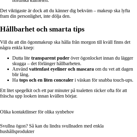
nordiska klarheten.
Det viktigaste är dock att du känner dig bekväm – makeup ska lyfta
fram din personlighet, inte dölja den.
Hållbarhet och smarta tips
Vill du att din ögonmakeup ska hålla från morgon till kväll finns det
några enkla knep:
Dutta lite
transparent puder
över ögonlocket innan du lägger
skugga – det förlänger hållbarheten.
Använd
vattenfast eyeliner och mascara
om du vet att dagen
blir lång.
Ha
tops och en liten concealer
i väskan för snabba touch-ups.
Ett litet spegelkit och ett par minuter på toaletten räcker ofta för att
fräscha upp looken innan kvällen börjar.
Olika kontaktlinser för olika synbehov
Svullna ögon? Så kan du lindra svullnaden med enkla
hushållsprodukter